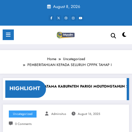
Skip
August 8, 2026
to
content
Home
Uncategorized
PEMBERITAHUAN KEPADA SELURUH CPPPK TAHAP I
SI TERBUKA JPT PRATAMA KABUPATEN PARIGI MOUTONGTAHUN 2026
HIGHLIGHT
Uncategorized
Adminsitus
August 16, 2025
0 Comments