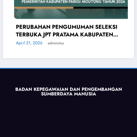
UBAHAN PENGUMUMAN SELEKSI
PENG
BUKA JPT PRATAMA KABUPATEN
PENG
IGI MOUTONG 2026
PRA
21, 2026
April 2
adminsitus
BADAN KEPEGAWAIAN DAN PENGEMBANGAN
SUMBERDAYA MANUSIA