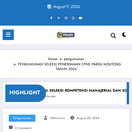
Skip
August 9, 2026
to
content
Home
pengumuman
PENGUMUMAN SELEKSI PENERIMAAN CPNS PARIGI MOUTONG
TAHUN 2024
Moutong 2026
HASIL SELEKSI KOMPETENSI MANAJERIAL DAN SOSIAL K
HIGHLIGHT
pengumuman
Pengumuman
Adminsitus
August 20, 2024
0 Comments